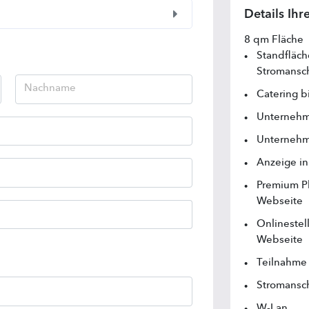
Details Ih
8 qm Fläche
Standfläche
Stromansc
Catering b
Unternehm
Unternehm
Anzeige i
Premium Pl
Webseite
Onlinestel
Webseite
Teilnahme
Stromansc
W-Lan