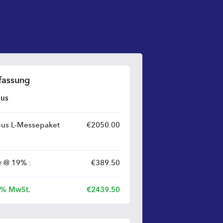
assung
pus
us L-Messepaket
€
2050.00
r
@
19
% :
€
389.50
19% MwSt.
€
2439.50